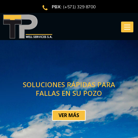
PBX:
(+571) 329 8700
Toggle
naviga
VER MÁS