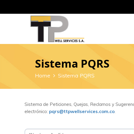
Sistema PQRS
Home
Sistema PQRS
Sistema de Peticiones, Quejas, Reclamos y Sugerenci
electrónico:
pqrs@ttpwellservices.com.co
.