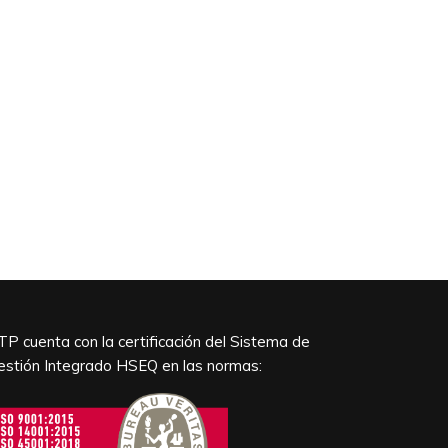
TP cuenta con la certificación del Sistema de
estión Integrado HSEQ en las normas: