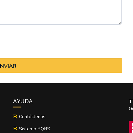
AYUDA
T
G
Contáctenos
Sistema PQRS