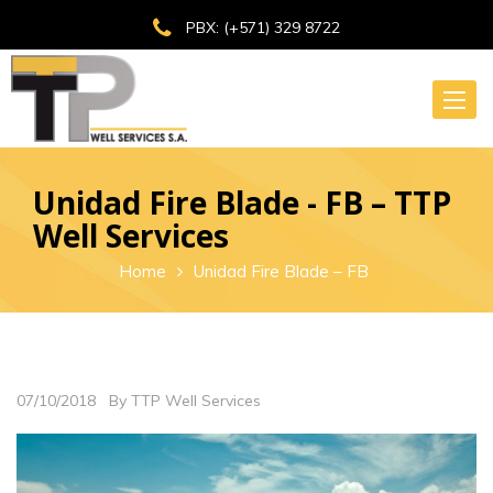
PBX: (+571) 329 8722
Toggle
naviga
Unidad Fire Blade - FB – TTP
Well Services
Home
Unidad Fire Blade – FB
07/10/2018
By TTP Well Services