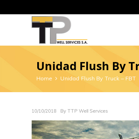
Unidad Flush By Tr
Home
Unidad Flush By Truck – FBT
10/10/2018
By TTP Well Services