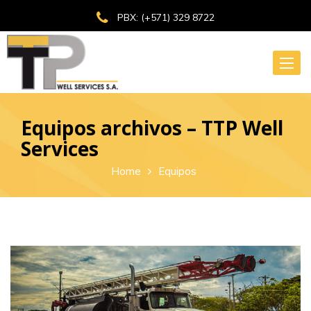
PBX: (+571) 329 8722
Toggle
naviga
Equipos archivos – TTP Well
Services
Home
Equipos